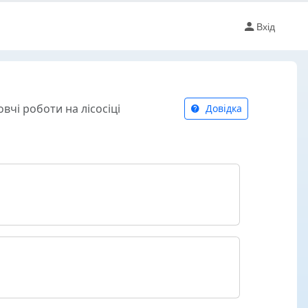
Вхід
овчі роботи на лісосіці
Довідка