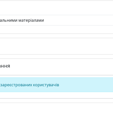
чальними матеріалами
ання
 зареєстрованих користувачів