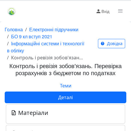
Вхід
Головна
Електронні підручники
БО 9 кл вступ 2021
Інформаційні системи і технології
Довідка
в обліку
Контроль і ревізія зобов'язань. Перевірка розрахунків з бюджетом по податках
Контроль і ревізія зобов'язань. Перевірка
розрахунків з бюджетом по податках
Теми
Деталі
Матеріали