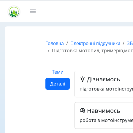
Головна
Електронні підручники
ЗБ
Підготовка мотопил, тримерів,мо
Теми
Дізнаємось
Деталі
підготовка мотоінстр
Навчимось
робота з мотоінструм