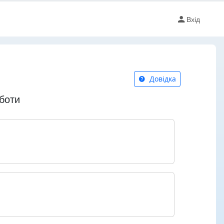
Вхід
Довідка
оботи