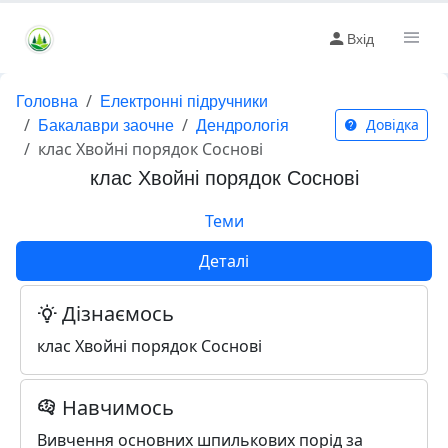
Вхід
Головна
Електронні підручники
Бакалаври заочне
Дендрологія
Довідка
клас Хвойні порядок Соснові
клас Хвойні порядок Соснові
Теми
Деталі
Дізнаємось
клас Хвойні порядок Соснові
Навчимось
Вивчення основних шпилькових порід за