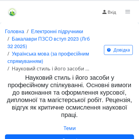
Вхід
Головна
Електронні підручники
Бакалаври ПЗСО вступ 2023 (Лгб
32 2025)
Довідка
Українська мова (за професійним
спрямуванням)
Науковий стиль і його засоби у професійному спілкуванні. Основні вимоги до виконання та оформлення курсової, дипломної та магістерської робіт. Рецензія, відгук як критичне осмислення наукової праці.
Науковий стиль і його засоби у
професійному спілкуванні. Основні вимоги
до виконання та оформлення курсової,
дипломної та магістерської робіт. Рецензія,
відгук як критичне осмислення наукової
праці.
Теми