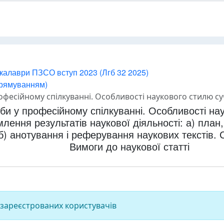
калаври ПЗСО вступ 2023 (Лгб 32 2025)
прямуванням)
літературної мови. Оформлення результатів наукової діяльності: а) план, тези, конспект як важливий засіб організації розумової праці; б) анотування і реферування наукових текст
оби у професійному спілкуванні. Особливості нау
ення результатів наукової діяльності: а) план,
 б) анотування і реферування наукових текстів. 
Вимоги до наукової статті
 зареєстрованих користувачів