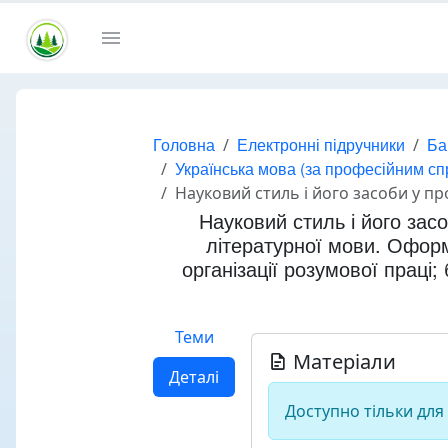
Головна
Електронні підручники
Ба
Українська мова (за професійним с
Науковий стиль і його засоби у професійному спілкуванні. Особливості наукового стилю сучасної української 
Науковий стиль і його зас
літературної мови. Оформл
організації розумової праці;
Теми
Матеріали
Деталі
Доступно тільки для