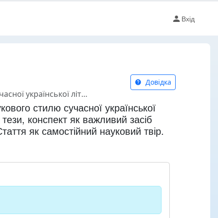
Вхід
Довідка
ів. Стаття як самостійний науковий твір. Вимоги до наукової статті
кового стилю сучасної української
 тези, конспект як важливий засіб
Стаття як самостійний науковий твір.