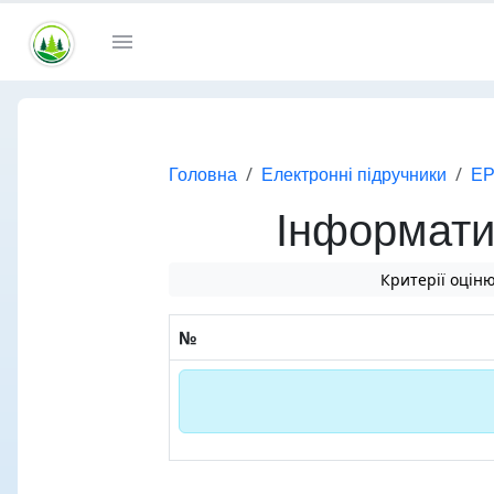
Головна
Електронні підручники
ЕР
Інформати
Критерії оцін
№