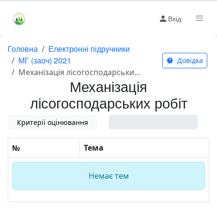
Вхід
Головна
Електронні підручники
МГ (заоч) 2021
Довідка
Механізація лісогосподарських робіт
Механізація
лісогосподарських робіт
Критерії оцінювання
0%
№
Тема
Немає тем